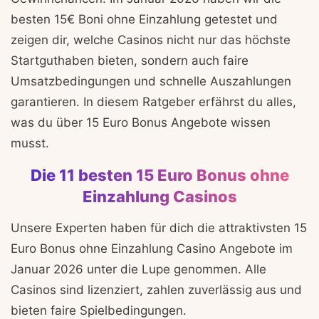
besten 15€ Boni ohne Einzahlung getestet und
zeigen dir, welche Casinos nicht nur das höchste
Startguthaben bieten, sondern auch faire
Umsatzbedingungen und schnelle Auszahlungen
garantieren. In diesem Ratgeber erfährst du alles,
was du über 15 Euro Bonus Angebote wissen
musst.
Die 11 besten 15 Euro Bonus ohne
Einzahlung Casinos
Unsere Experten haben für dich die attraktivsten 15
Euro Bonus ohne Einzahlung Casino Angebote im
Januar 2026 unter die Lupe genommen. Alle
Casinos sind lizenziert, zahlen zuverlässig aus und
bieten faire Spielbedingungen.