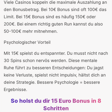
Viele Casinos koppeln die maximale Auszahlung an
den Bonusbetrag. Bei 10€ Bonus sind oft 100€ das
Limit. Bei 15€ Bonus sind es häufig 150€ oder
200€. Bei einem richtig guten Run kannst du also
50-100€ mehr mitnehmen.
Psychologischer Vorteil
Mit 15€ spielst du entspannter. Du musst nicht nach
30 Spins schon nervös werden. Diese mentale
Ruhe führt zu besseren Entscheidungen: Du jagst
keine Verluste, spielst nicht impulsiv, hältst dich an
deine Strategie. Bessere Psychologie = bessere
Ergebnisse.
So holst du dir 15 Euro Bonus in 8
Schritten