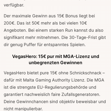
verfügbar.
Der maximale Gewinn aus 15€ Bonus liegt bei
200€. Das ist 50€ mehr als bei vielen 10€
Angeboten. Bei einem starken Run kannst du also
signifikant mehr mitnehmen. Die 30-Tage-Frist gibt
dir genug Puffer für entspanntes Spielen.
VegasHero: 15€ pur mit MGA-Lizenz und
unbegrenzten Gewinnen
VegasHero bietet pure 15€ ohne Schnickschnack –
dafür mit Malta Gaming Authority Lizenz. Die MGA
ist die strengste EU-Regulierungsbehörde und
garantiert nachweislich faire Zufallsgeneratoren.
Deine Gewinnchancen sind objektiv beweisbar und
nicht manipulierbar.