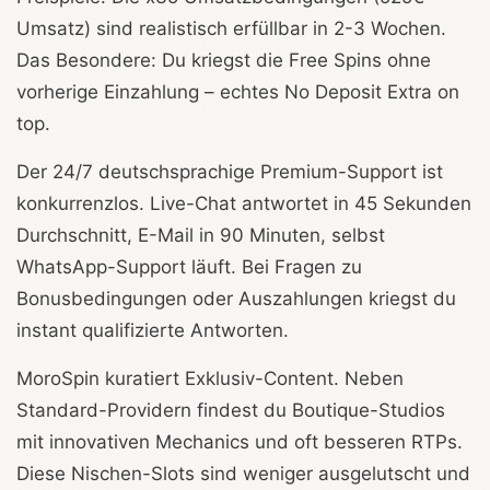
Umsatz) sind realistisch erfüllbar in 2-3 Wochen.
Das Besondere: Du kriegst die Free Spins ohne
vorherige Einzahlung – echtes No Deposit Extra on
top.
Der 24/7 deutschsprachige Premium-Support ist
konkurrenzlos. Live-Chat antwortet in 45 Sekunden
Durchschnitt, E-Mail in 90 Minuten, selbst
WhatsApp-Support läuft. Bei Fragen zu
Bonusbedingungen oder Auszahlungen kriegst du
instant qualifizierte Antworten.
MoroSpin kuratiert Exklusiv-Content. Neben
Standard-Providern findest du Boutique-Studios
mit innovativen Mechanics und oft besseren RTPs.
Diese Nischen-Slots sind weniger ausgelutscht und