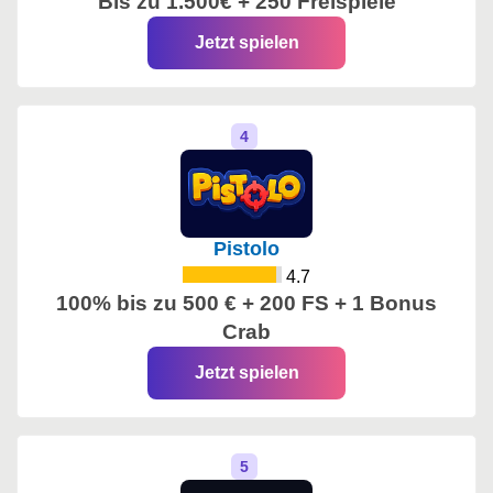
Bis zu 1.500€ + 250 Freispiele
Jetzt spielen
Pistolo
4.7
100% bis zu 500 € + 200 FS + 1 Bonus
Crab
Jetzt spielen