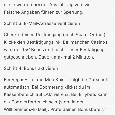
diese werden bei der Auszahlung verifiziert.
Falsche Angaben führen zur Sperrung.
Schritt 3: E-Mail-Adresse verifizieren
Checke deinen Posteingang (auch Spam-Ordner).
Klicke den Bestätigungslink. Bei manchen Casinos
wird der 15€ Bonus erst nach dieser Bestätigung
gutgeschrieben. Dauert maximal 2 Minuten.
Schritt 4: Bonus aktivieren
Bei VegasHero und MoroSpin erfolgt die Gutschrift
automatisch. Bei Boomerang klickst du im
Kassenbereich auf «Aktivieren». Bei Billybets kann
ein Code erforderlich sein (steht in der
Willkommens-E-Mail). Prüfe deinen Bonusbereich.