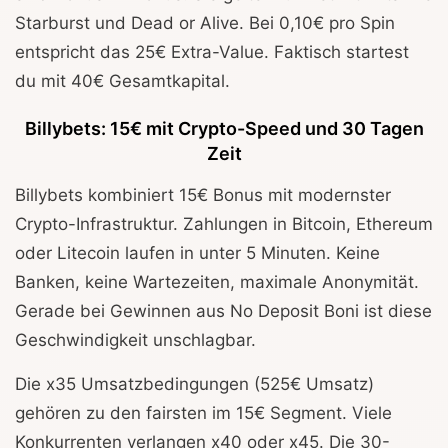
Starburst und Dead or Alive. Bei 0,10€ pro Spin
entspricht das 25€ Extra-Value. Faktisch startest
du mit 40€ Gesamtkapital.
Billybets: 15€ mit Crypto-Speed und 30 Tagen
Zeit
Billybets kombiniert 15€ Bonus mit modernster
Crypto-Infrastruktur. Zahlungen in Bitcoin, Ethereum
oder Litecoin laufen in unter 5 Minuten. Keine
Banken, keine Wartezeiten, maximale Anonymität.
Gerade bei Gewinnen aus No Deposit Boni ist diese
Geschwindigkeit unschlagbar.
Die x35 Umsatzbedingungen (525€ Umsatz)
gehören zu den fairsten im 15€ Segment. Viele
Konkurrenten verlangen x40 oder x45. Die 30-