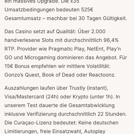
ein massives Upgrade. Die x35
Umsatzbedingungen bedeuten 525€
Gesamtumsatz – machbar bei 30 Tagen Gültigkeit.
Das Casino setzt auf Qualität: Über 2.000
handverlesene Slots mit durchschnittlich 96,4%
RTP. Provider wie Pragmatic Play, NetEnt, Play’n
GO und Microgaming dominieren das Angebot. Für
15€ Bonus empfehlen wir mittlere Volatilität:
Gonzo’s Quest, Book of Dead oder Reactoonz.
Auszahlungen laufen über Trustly (instant),
Visa/Mastercard (24h) oder Krypto (unter 1h). In
unserem Test dauerte die Gesamtabwicklung
inklusive Verifizierung durchschnittlich 22 Stunden.
Die Curaçao-Lizenz bedeutet: Keine deutschen
Limitierungen, freie Einsatzwahl, Autoplay