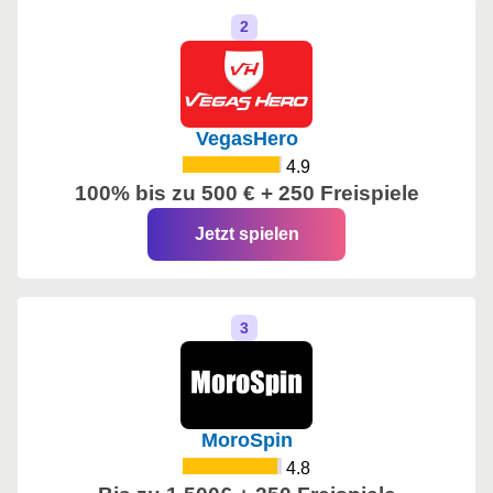
VegasHero
4.9
100% bis zu 500 € + 250 Freispiele
Jetzt spielen
MoroSpin
4.8