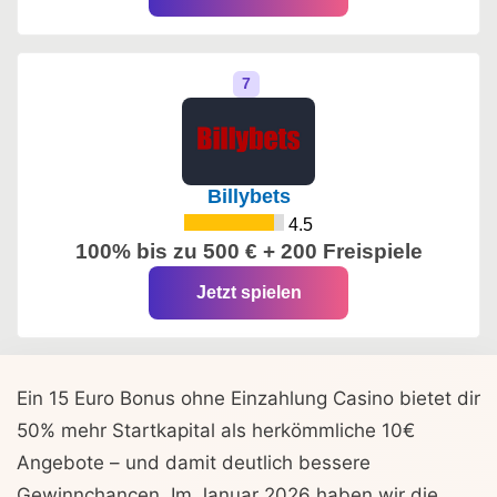
Billybets
4.5
100% bis zu 500 € + 200 Freispiele
Jetzt spielen
Ein 15 Euro Bonus ohne Einzahlung Casino bietet dir
50% mehr Startkapital als herkömmliche 10€
Angebote – und damit deutlich bessere
Gewinnchancen. Im Januar 2026 haben wir die