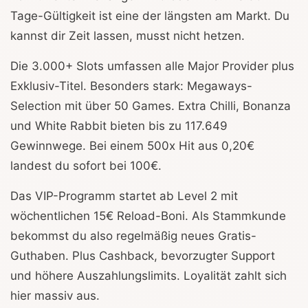
Tage-Gültigkeit ist eine der längsten am Markt. Du
kannst dir Zeit lassen, musst nicht hetzen.
Die 3.000+ Slots umfassen alle Major Provider plus
Exklusiv-Titel. Besonders stark: Megaways-
Selection mit über 50 Games. Extra Chilli, Bonanza
und White Rabbit bieten bis zu 117.649
Gewinnwege. Bei einem 500x Hit aus 0,20€
landest du sofort bei 100€.
Das VIP-Programm startet ab Level 2 mit
wöchentlichen 15€ Reload-Boni. Als Stammkunde
bekommst du also regelmäßig neues Gratis-
Guthaben. Plus Cashback, bevorzugter Support
und höhere Auszahlungslimits. Loyalität zahlt sich
hier massiv aus.